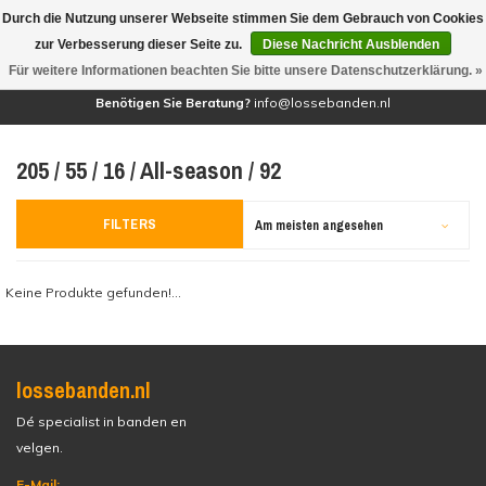
Durch die Nutzung unserer Webseite stimmen Sie dem Gebrauch von Cookies
(0)
zur Verbesserung dieser Seite zu.
Diese Nachricht Ausblenden
Für weitere Informationen beachten Sie bitte unsere Datenschutzerklärung. »
Benötigen Sie Beratung?
info@lossebanden.nl
205 / 55 / 16 / All-season / 92
FILTERS
Am meisten angesehen
Keine Produkte gefunden!...
lossebanden.nl
Dé specialist in banden en
velgen.
E-Mail: