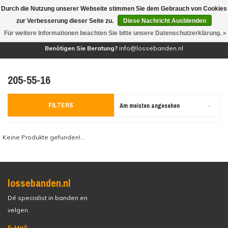
Durch die Nutzung unserer Webseite stimmen Sie dem Gebrauch von Cookies
(0)
zur Verbesserung dieser Seite zu.
Diese Nachricht Ausblenden
Für weitere Informationen beachten Sie bitte unsere Datenschutzerklärung. »
Benötigen Sie Beratung?
info@lossebanden.nl
205-55-16
FILTERS
Am meisten angesehen
Keine Produkte gefunden!...
lossebanden.nl
Dé specialist in banden en
velgen.
E-Mail: