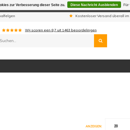
kies zur Verbesserung dieser Seite zu.
Diese Nachricht Ausblenden
Für
gen sind wir telefonisch nicht erreichbar. Aufgegebene Bestellu
nalfelgen
Kostenloser Versand überall im
Wij scoren een
8,7
uit
1463
beoordelingen
20
ANZEIGEN: