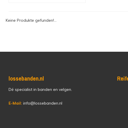
Keine Produkte gefunden!...
lossebanden.nl
Reif
Dé specialist in banden en velgen.
E-Mail:
info@lossebanden.nl