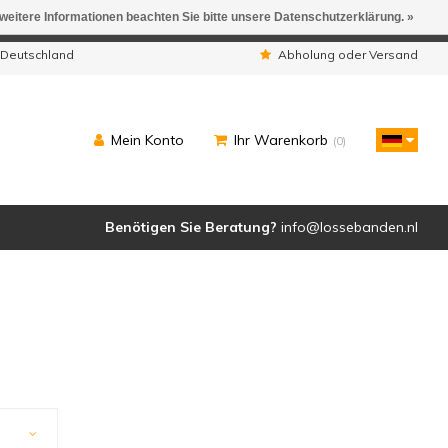
 weitere Informationen beachten Sie bitte unsere Datenschutzerklärung. »
ngen werden geliefert.
 Deutschland
Abholung oder Versand
Mein Konto
Ihr Warenkorb
(0)
Benötigen Sie Beratung?
info@lossebanden.nl