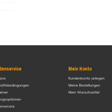
denservice
Mein Konto
 ons
Kundenkonto anlegen
häftsbedingungen
Meine Bestellungen
aimer
Mein Wunschzettel
ungsoptionen
enservice