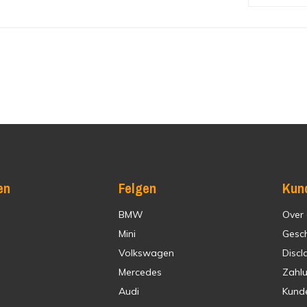
en
Felgen
Kun
BMW
Over
Mini
Gesc
Volkswagen
Discl
Mercedes
Zahl
Audi
Kund