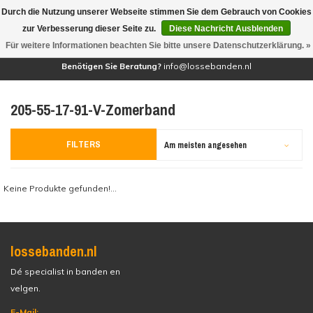
Durch die Nutzung unserer Webseite stimmen Sie dem Gebrauch von Cookies
(0)
zur Verbesserung dieser Seite zu.
Diese Nachricht Ausblenden
Für weitere Informationen beachten Sie bitte unsere Datenschutzerklärung. »
Benötigen Sie Beratung?
info@lossebanden.nl
205-55-17-91-V-Zomerband
FILTERS
Am meisten angesehen
Keine Produkte gefunden!...
lossebanden.nl
Dé specialist in banden en
velgen.
E-Mail: