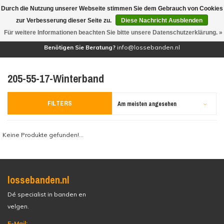
Durch die Nutzung unserer Webseite stimmen Sie dem Gebrauch von Cookies
(0)
zur Verbesserung dieser Seite zu.
Diese Nachricht Ausblenden
Für weitere Informationen beachten Sie bitte unsere Datenschutzerklärung. »
Benötigen Sie Beratung?
info@lossebanden.nl
205-55-17-Winterband
FILTERS
Am meisten angesehen
Keine Produkte gefunden!...
lossebanden.nl
Dé specialist in banden en
velgen.
E-Mail: