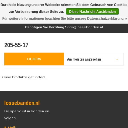
Durch die Nutzung unserer Webseite stimmen Sie dem Gebrauch von Cookies
(0)
zur Verbesserung dieser Seite zu.
Diese Nachricht Ausblenden
Für weitere Informationen beachten Sie bitte unsere Datenschutzerklärung. »
Benötigen Sie Beratung?
info@lossebanden.nl
205-55-17
FILTERS
Am meisten angesehen
Keine Produkte gefunden!...
lossebanden.nl
Dé specialist in banden en
velgen.
E-Mail: