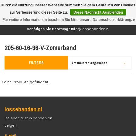
Durch die Nutzung unserer Webseite stimmen Sie dem Gebrauch von Cookies
(0)
zur Verbesserung dieser Seite zu.
Diese Nachricht Ausblenden
Für weitere Informationen beachten Sie bitte unsere Datenschutzerklärung. »
Benötigen Sie Beratung?
info@lossebanden.nl
205-60-16-96-V-Zomerband
FILTERS
Am meisten angesehen
Keine Produkte gefunden!...
lossebanden.nl
Dé specialist in banden en
velgen.
E-Mail: