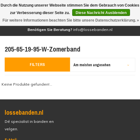
Durch die Nutzung unserer Webseite stimmen Sie dem Gebrauch von Cookies
(0)
zur Verbesserung dieser Seite zu.
Diese Nachricht Ausblenden
Für weitere Informationen beachten Sie bitte unsere Datenschutzerklärung. »
Benötigen Sie Beratung?
info@lossebanden.nl
205-65-19-95-W-Zomerband
FILTERS
Am meisten angesehen
Keine Produkte gefunden!...
lossebanden.nl
Dé specialist in banden en
velgen.
E-Mail: