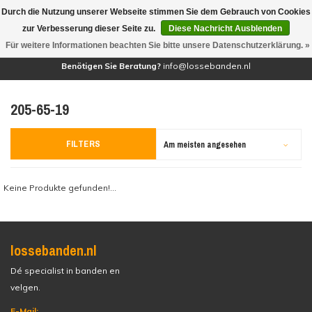
Durch die Nutzung unserer Webseite stimmen Sie dem Gebrauch von Cookies
(0)
zur Verbesserung dieser Seite zu.
Diese Nachricht Ausblenden
Für weitere Informationen beachten Sie bitte unsere Datenschutzerklärung. »
Benötigen Sie Beratung?
info@lossebanden.nl
205-65-19
FILTERS
Am meisten angesehen
Keine Produkte gefunden!...
lossebanden.nl
Dé specialist in banden en
velgen.
E-Mail: