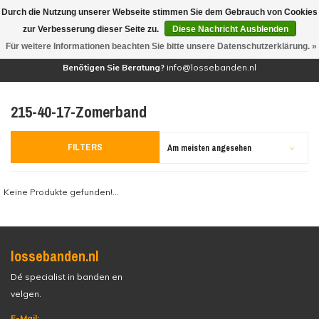
Durch die Nutzung unserer Webseite stimmen Sie dem Gebrauch von Cookies
(0)
zur Verbesserung dieser Seite zu.
Diese Nachricht Ausblenden
Für weitere Informationen beachten Sie bitte unsere Datenschutzerklärung. »
Benötigen Sie Beratung?
info@lossebanden.nl
215-40-17-Zomerband
FILTERS
Am meisten angesehen
Keine Produkte gefunden!...
lossebanden.nl
Dé specialist in banden en
velgen.
E-Mail: