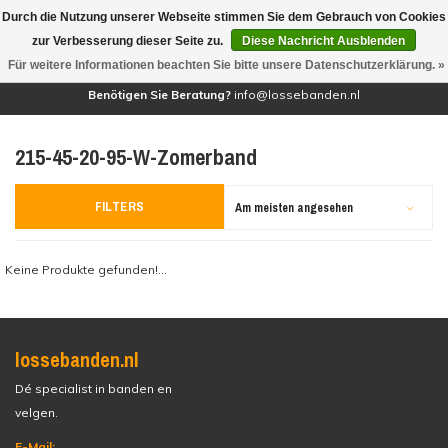
Durch die Nutzung unserer Webseite stimmen Sie dem Gebrauch von Cookies
(0)
zur Verbesserung dieser Seite zu.
Diese Nachricht Ausblenden
Für weitere Informationen beachten Sie bitte unsere Datenschutzerklärung. »
Benötigen Sie Beratung?
info@lossebanden.nl
215-45-20-95-W-Zomerband
FILTERS
Am meisten angesehen
Keine Produkte gefunden!...
lossebanden.nl
Dé specialist in banden en
velgen.
E-Mail: