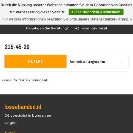
Durch die Nutzung unserer Webseite stimmen Sie dem Gebrauch von Cookies
(0)
zur Verbesserung dieser Seite zu.
Diese Nachricht Ausblenden
Für weitere Informationen beachten Sie bitte unsere Datenschutzerklärung. »
Benötigen Sie Beratung?
info@lossebanden.nl
215-45-20
FILTERS
Am meisten angesehen
Keine Produkte gefunden!...
lossebanden.nl
Dé specialist in banden en
velgen.
E-Mail: