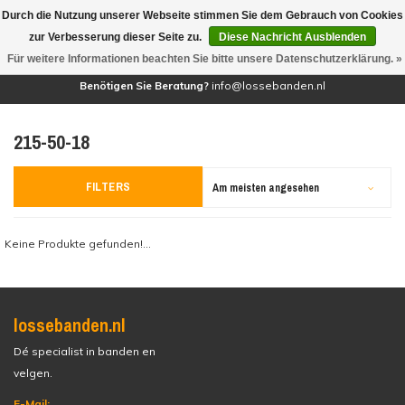
Durch die Nutzung unserer Webseite stimmen Sie dem Gebrauch von Cookies
(0)
zur Verbesserung dieser Seite zu.
Diese Nachricht Ausblenden
Für weitere Informationen beachten Sie bitte unsere Datenschutzerklärung. »
Benötigen Sie Beratung?
info@lossebanden.nl
215-50-18
FILTERS
Am meisten angesehen
Keine Produkte gefunden!...
lossebanden.nl
Dé specialist in banden en
velgen.
E-Mail: