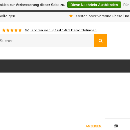
kies zur Verbesserung dieser Seite zu.
Diese Nachricht Ausblenden
Für
gen sind wir telefonisch nicht erreichbar. Aufgegebene Bestellu
nalfelgen
Kostenloser Versand überall im
Wij scoren een
8,7
uit
1463
beoordelingen
20
ANZEIGEN: