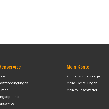
denservice
Mein Konto
 ons
Kundenkonto anlegen
häftsbedingungen
Meine Bestellungen
aimer
Mein Wunschzettel
ungsoptionen
enservice