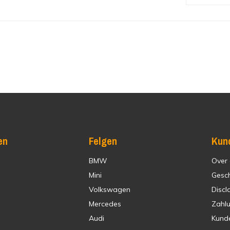
en
Felgen
Kun
BMW
Over
Mini
Gesc
Volkswagen
Discl
Mercedes
Zahl
Audi
Kund