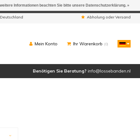
 weitere Informationen beachten Sie bitte unsere Datenschutzerklärung. »
ngen werden geliefert.
 Deutschland
Abholung oder Versand
Mein Konto
Ihr Warenkorb
(0)
Benötigen Sie Beratung?
info@lossebanden.nl