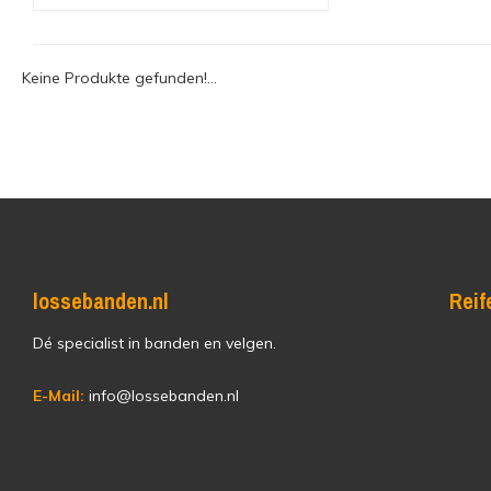
Keine Produkte gefunden!...
lossebanden.nl
Reif
Dé specialist in banden en velgen.
E-Mail:
info@lossebanden.nl