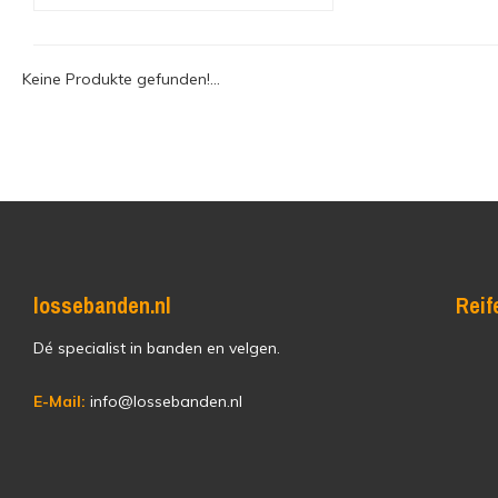
Keine Produkte gefunden!...
lossebanden.nl
Reif
Dé specialist in banden en velgen.
E-Mail:
info@lossebanden.nl