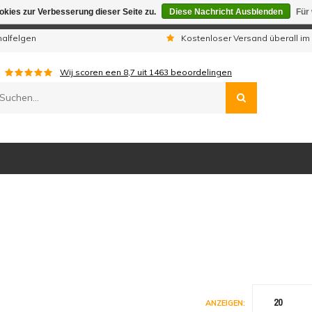
kies zur Verbesserung dieser Seite zu.
Diese Nachricht Ausblenden
Für
gen sind wir telefonisch nicht erreichbar. Aufgegebene Bestellu
nalfelgen
Kostenloser Versand überall im
Wij scoren een
8,7
uit
1463
beoordelingen
20
ANZEIGEN: