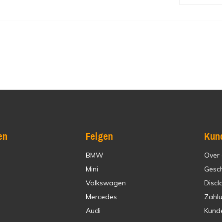
en
Felgen
Kun
BMW
Over
Mini
Gesc
Volkswagen
Discl
Mercedes
Zahl
Audi
Kund