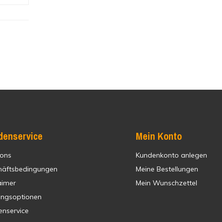
denservice
Mein Konto
 ons
Kundenkonto anlegen
häftsbedingungen
Meine Bestellungen
aimer
Mein Wunschzettel
ungsoptionen
enservice