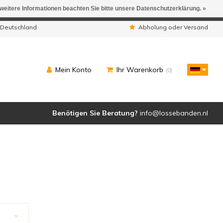
 weitere Informationen beachten Sie bitte unsere Datenschutzerklärung. »
ngen werden geliefert.
 Deutschland
Abholung oder Versand
Mein Konto
Ihr Warenkorb
(0)
Benötigen Sie Beratung?
info@lossebanden.nl