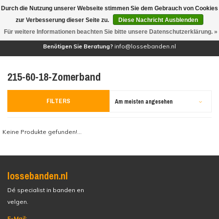
Durch die Nutzung unserer Webseite stimmen Sie dem Gebrauch von Cookies
(0)
zur Verbesserung dieser Seite zu.
Diese Nachricht Ausblenden
Für weitere Informationen beachten Sie bitte unsere Datenschutzerklärung. »
Benötigen Sie Beratung?
info@lossebanden.nl
215-60-18-Zomerband
FILTERS
Am meisten angesehen
Keine Produkte gefunden!...
lossebanden.nl
Dé specialist in banden en
velgen.
E-Mail: