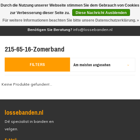
Durch die Nutzung unserer Webseite stimmen Sie dem Gebrauch von Cookies
(0)
zur Verbesserung dieser Seite zu.
Diese Nachricht Ausblenden
Für weitere Informationen beachten Sie bitte unsere Datenschutzerklärung. »
Benötigen Sie Beratung?
info@lossebanden.nl
215-65-16-Zomerband
FILTERS
Am meisten angesehen
Keine Produkte gefunden!...
lossebanden.nl
Dé specialist in banden en
velgen.
E-Mail: