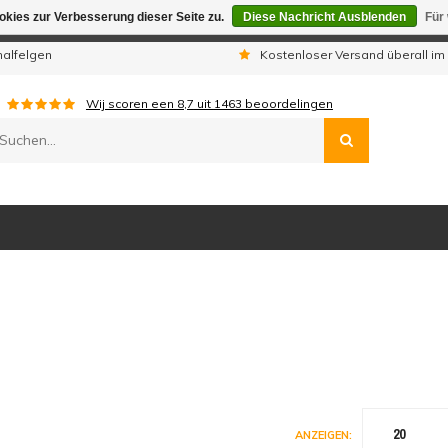
kies zur Verbesserung dieser Seite zu.
Diese Nachricht Ausblenden
Für
gen sind wir telefonisch nicht erreichbar. Aufgegebene Bestellu
nalfelgen
Kostenloser Versand überall im
Wij scoren een
8,7
uit
1463
beoordelingen
20
ANZEIGEN: