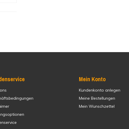
denservice
Mein Konto
 ons
Kundenkonto anlegen
häftsbedingungen
Meine Bestellungen
aimer
Mein Wunschzettel
ungsoptionen
enservice