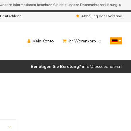
 weitere Informationen beachten Sie bitte unsere Datenschutzerklärung. »
ngen werden geliefert.
 Deutschland
Abholung oder Versand
Mein Konto
Ihr Warenkorb
(0)
Benötigen Sie Beratung?
info@lossebanden.nl