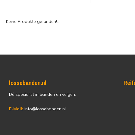
Keine Produkte gefunden!...
lossebanden.nl
Reif
Dé specialist in banden en velgen.
E-Mail:
info@lossebanden.nl