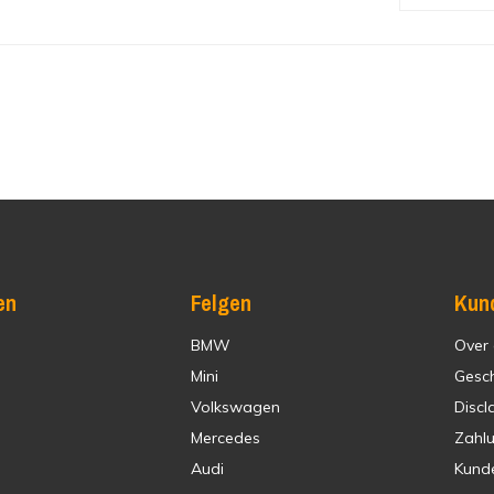
en
Felgen
Kun
BMW
Over
Mini
Gesc
Volkswagen
Discl
Mercedes
Zahl
Audi
Kund