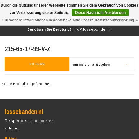
Durch die Nutzung unserer Webseite stimmen Sie dem Gebrauch von Cookies
(0)
zur Verbesserung dieser Seite zu.
Diese Nachricht Ausblenden
Für weitere Informationen beachten Sie bitte unsere Datenschutzerklärung. »
Benötigen Sie Beratung?
info@lossebanden.nl
215-65-17-99-V-Z
FILTERS
Am meisten angesehen
Keine Produkte gefunden!...
lossebanden.nl
Dé specialist in banden en
velgen.
E-Mail: