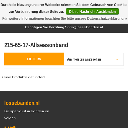
Durch die Nutzung unserer Webseite stimmen Sie dem Gebrauch von Cookies
(0)
zur Verbesserung dieser Seite zu.
Diese Nachricht Ausblenden
Für weitere Informationen beachten Sie bitte unsere Datenschutzerklärung. »
Benötigen Sie Beratung?
info@lossebanden.nl
215-65-17-Allseasonband
FILTERS
Am meisten angesehen
Keine Produkte gefunden!...
lossebanden.nl
Dé specialist in banden en
velgen.
E-Mail: