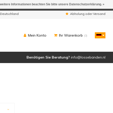
 weitere Informationen beachten Sie bitte unsere Datenschutzerklärung. »
ngen werden geliefert.
 Deutschland
Abholung oder Versand
Mein Konto
Ihr Warenkorb
(0)
Benötigen Sie Beratung?
info@lossebanden.nl