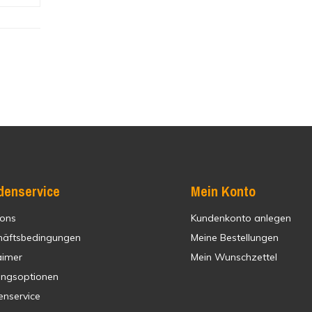
denservice
Mein Konto
 ons
Kundenkonto anlegen
häftsbedingungen
Meine Bestellungen
aimer
Mein Wunschzettel
ungsoptionen
enservice