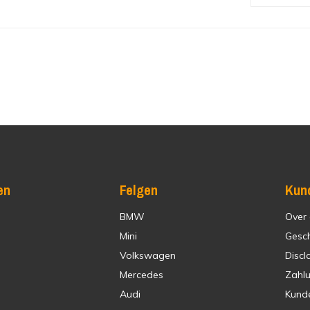
en
Felgen
Kun
BMW
Over
Mini
Gesc
Volkswagen
Discl
Mercedes
Zahl
Audi
Kund