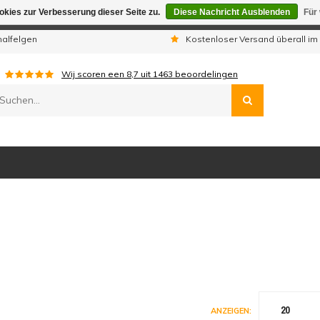
kies zur Verbesserung dieser Seite zu.
Diese Nachricht Ausblenden
Für
gen sind wir telefonisch nicht erreichbar. Aufgegebene Bestellu
nalfelgen
Kostenloser Versand überall im
Wij scoren een
8,7
uit
1463
beoordelingen
20
ANZEIGEN: