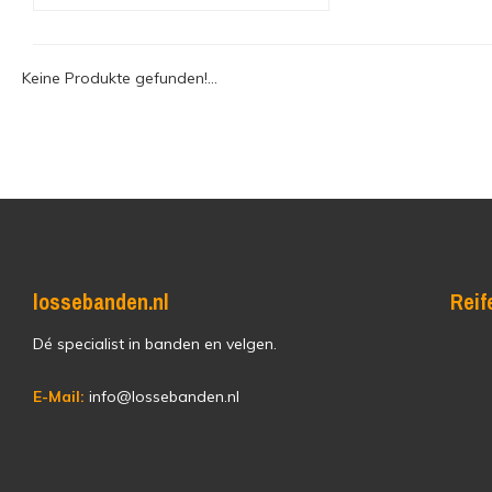
Keine Produkte gefunden!...
lossebanden.nl
Reif
Dé specialist in banden en velgen.
E-Mail:
info@lossebanden.nl