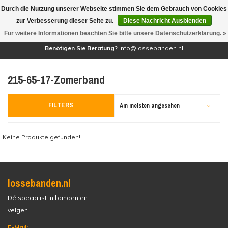
Durch die Nutzung unserer Webseite stimmen Sie dem Gebrauch von Cookies
(0)
zur Verbesserung dieser Seite zu.
Diese Nachricht Ausblenden
Für weitere Informationen beachten Sie bitte unsere Datenschutzerklärung. »
Benötigen Sie Beratung?
info@lossebanden.nl
215-65-17-Zomerband
FILTERS
Am meisten angesehen
Keine Produkte gefunden!...
lossebanden.nl
Dé specialist in banden en
velgen.
E-Mail: