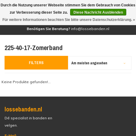
Durch die Nutzung unserer Webseite stimmen Sie dem Gebrauch von Cookies
(0)
zur Verbesserung dieser Seite zu.
Diese Nachricht Ausblenden
Für weitere Informationen beachten Sie bitte unsere Datenschutzerklärung. »
Benötigen Sie Beratung?
info@lossebanden.nl
225-40-17-Zomerband
FILTERS
Am meisten angesehen
Keine Produkte gefunden!...
lossebanden.nl
Dé specialist in banden en
velgen.
E-Mail: