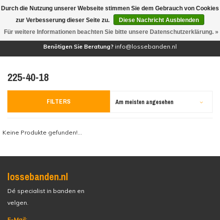
Durch die Nutzung unserer Webseite stimmen Sie dem Gebrauch von Cookies
(0)
zur Verbesserung dieser Seite zu.
Diese Nachricht Ausblenden
Für weitere Informationen beachten Sie bitte unsere Datenschutzerklärung. »
Benötigen Sie Beratung?
info@lossebanden.nl
225-40-18
FILTERS
Am meisten angesehen
Keine Produkte gefunden!...
lossebanden.nl
Dé specialist in banden en
velgen.
E-Mail: