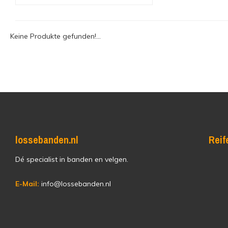
Keine Produkte gefunden!...
lossebanden.nl
Reif
Dé specialist in banden en velgen.
E-Mail:
info@lossebanden.nl