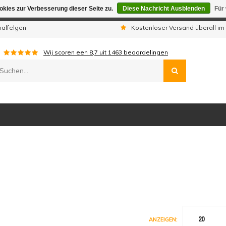
kies zur Verbesserung dieser Seite zu.
Diese Nachricht Ausblenden
Für
gen sind wir telefonisch nicht erreichbar. Aufgegebene Bestellu
nalfelgen
Kostenloser Versand überall im
Wij scoren een
8,7
uit
1463
beoordelingen
20
ANZEIGEN: