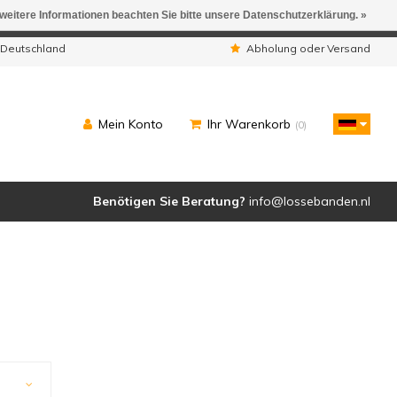
 weitere Informationen beachten Sie bitte unsere Datenschutzerklärung. »
ngen werden geliefert.
 Deutschland
Abholung oder Versand
Mein Konto
Ihr Warenkorb
(0)
Benötigen Sie Beratung?
info@lossebanden.nl