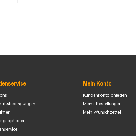
denservice
Mein Konto
 ons
Kundenkonto anlegen
häftsbedingungen
Meine Bestellungen
aimer
Mein Wunschzettel
ungsoptionen
enservice