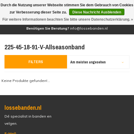
Durch die Nutzung unserer Webseite stimmen Sie dem Gebrauch von Cookies
(0)
zur Verbesserung dieser Seite zu.
Diese Nachricht Ausblenden
Für weitere Informationen beachten Sie bitte unsere Datenschutzerklärung. »
Benötigen Sie Beratung?
info@lossebanden.nl
225-45-18-91-V-Allseasonband
FILTERS
Am meisten angesehen
Keine Produkte gefunden!...
lossebanden.nl
Dé specialist in banden en
velgen.
E-Mail: