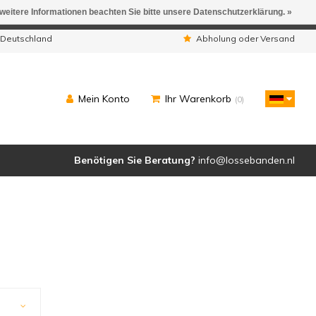
 weitere Informationen beachten Sie bitte unsere Datenschutzerklärung. »
ngen werden geliefert.
 Deutschland
Abholung oder Versand
Mein Konto
Ihr Warenkorb
(0)
Benötigen Sie Beratung?
info@lossebanden.nl