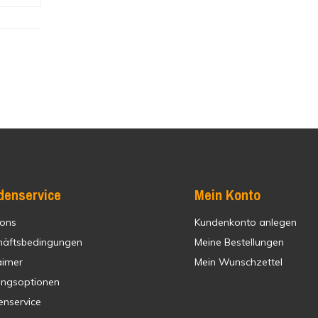
denservice
Mein Konto
 ons
Kundenkonto anlegen
häftsbedingungen
Meine Bestellungen
aimer
Mein Wunschzettel
ungsoptionen
enservice