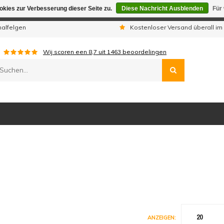
kies zur Verbesserung dieser Seite zu.
Diese Nachricht Ausblenden
Für
gen sind wir telefonisch nicht erreichbar. Aufgegebene Bestellu
nalfelgen
Kostenloser Versand überall im
Wij scoren een
8,7
uit
1463
beoordelingen
20
ANZEIGEN: