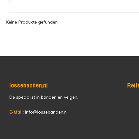
Keine Produkte gefunden!...
lossebanden.nl
Reif
Dé specialist in banden en velgen.
E-Mail:
info@lossebanden.nl