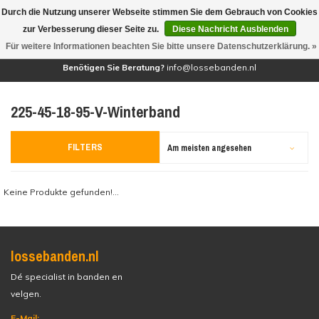
Durch die Nutzung unserer Webseite stimmen Sie dem Gebrauch von Cookies
(0)
zur Verbesserung dieser Seite zu.
Diese Nachricht Ausblenden
Für weitere Informationen beachten Sie bitte unsere Datenschutzerklärung. »
Benötigen Sie Beratung?
info@lossebanden.nl
225-45-18-95-V-Winterband
FILTERS
Am meisten angesehen
Keine Produkte gefunden!...
lossebanden.nl
Dé specialist in banden en
velgen.
E-Mail: