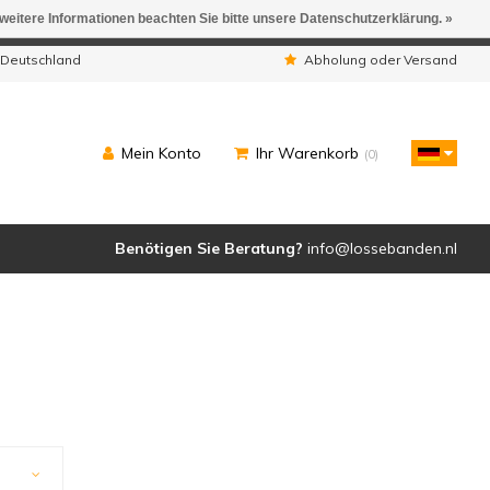
 weitere Informationen beachten Sie bitte unsere Datenschutzerklärung. »
ngen werden geliefert.
 Deutschland
Abholung oder Versand
Mein Konto
Ihr Warenkorb
(0)
Benötigen Sie Beratung?
info@lossebanden.nl