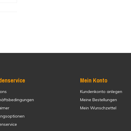
denservice
Mein Konto
 ons
Kundenkonto anlegen
häftsbedingungen
Meine Bestellungen
aimer
Mein Wunschzettel
ungsoptionen
enservice