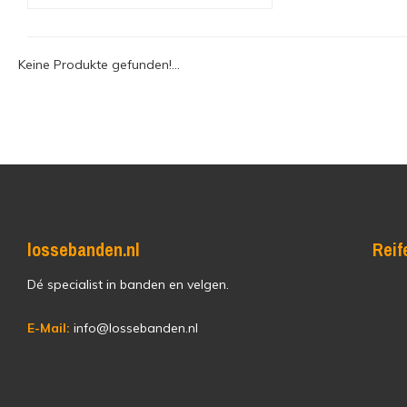
Keine Produkte gefunden!...
lossebanden.nl
Reif
Dé specialist in banden en velgen.
E-Mail:
info@lossebanden.nl