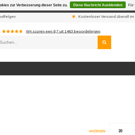
kies zur Verbesserung dieser Seite zu.
Diese Nachricht Ausblenden
Für
gen sind wir telefonisch nicht erreichbar. Aufgegebene Bestellu
nalfelgen
Kostenloser Versand überall im
Wij scoren een
8,7
uit
1463
beoordelingen
20
ANZEIGEN: