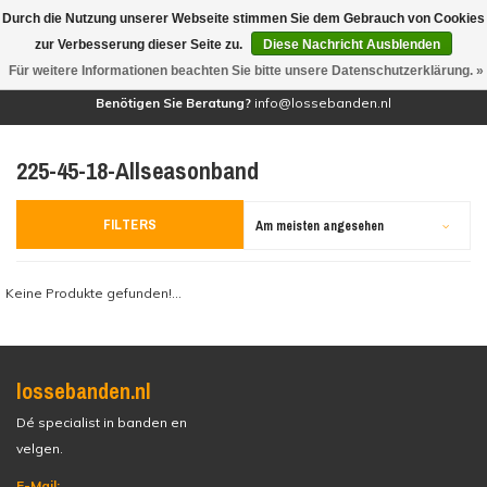
Durch die Nutzung unserer Webseite stimmen Sie dem Gebrauch von Cookies
(0)
zur Verbesserung dieser Seite zu.
Diese Nachricht Ausblenden
Für weitere Informationen beachten Sie bitte unsere Datenschutzerklärung. »
Benötigen Sie Beratung?
info@lossebanden.nl
225-45-18-Allseasonband
FILTERS
Am meisten angesehen
Keine Produkte gefunden!...
lossebanden.nl
Dé specialist in banden en
velgen.
E-Mail: