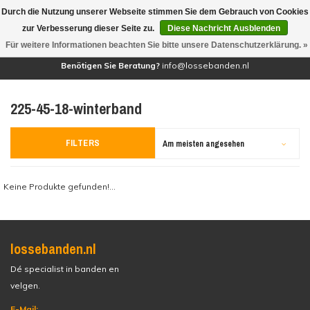
Durch die Nutzung unserer Webseite stimmen Sie dem Gebrauch von Cookies
(0)
zur Verbesserung dieser Seite zu.
Diese Nachricht Ausblenden
Für weitere Informationen beachten Sie bitte unsere Datenschutzerklärung. »
Benötigen Sie Beratung?
info@lossebanden.nl
225-45-18-winterband
FILTERS
Am meisten angesehen
Keine Produkte gefunden!...
lossebanden.nl
Dé specialist in banden en
velgen.
E-Mail: