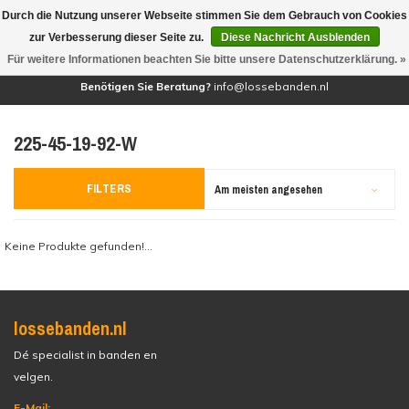
Durch die Nutzung unserer Webseite stimmen Sie dem Gebrauch von Cookies
(0)
zur Verbesserung dieser Seite zu.
Diese Nachricht Ausblenden
Für weitere Informationen beachten Sie bitte unsere Datenschutzerklärung. »
Benötigen Sie Beratung?
info@lossebanden.nl
225-45-19-92-W
FILTERS
Am meisten angesehen
Keine Produkte gefunden!...
lossebanden.nl
Dé specialist in banden en
velgen.
E-Mail: