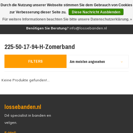
Durch die Nutzung unserer Webseite stimmen Sie dem Gebrauch von Cookies
(0)
zur Verbesserung dieser Seite zu.
Diese Nachricht Ausblenden
Für weitere Informationen beachten Sie bitte unsere Datenschutzerklärung. »
Benötigen Sie Beratung?
info@lossebanden.nl
225-50-17-94-H-Zomerband
FILTERS
Am meisten angesehen
Keine Produkte gefunden!...
lossebanden.nl
Dé specialist in banden en
velgen.
E-Mail: