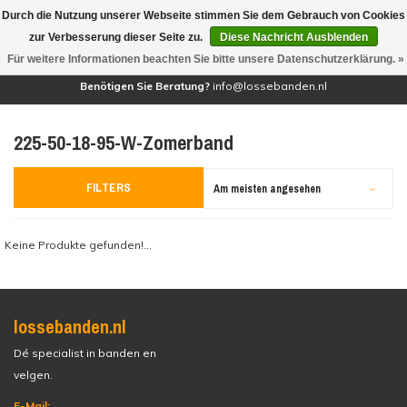
Durch die Nutzung unserer Webseite stimmen Sie dem Gebrauch von Cookies
(0)
zur Verbesserung dieser Seite zu.
Diese Nachricht Ausblenden
Für weitere Informationen beachten Sie bitte unsere Datenschutzerklärung. »
Benötigen Sie Beratung?
info@lossebanden.nl
225-50-18-95-W-Zomerband
FILTERS
Am meisten angesehen
Keine Produkte gefunden!...
lossebanden.nl
Dé specialist in banden en
velgen.
E-Mail: