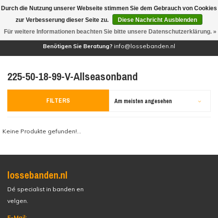
Durch die Nutzung unserer Webseite stimmen Sie dem Gebrauch von Cookies
(0)
zur Verbesserung dieser Seite zu.
Diese Nachricht Ausblenden
Für weitere Informationen beachten Sie bitte unsere Datenschutzerklärung. »
Benötigen Sie Beratung?
info@lossebanden.nl
225-50-18-99-V-Allseasonband
FILTERS
Am meisten angesehen
Keine Produkte gefunden!...
lossebanden.nl
Dé specialist in banden en
velgen.
E-Mail: