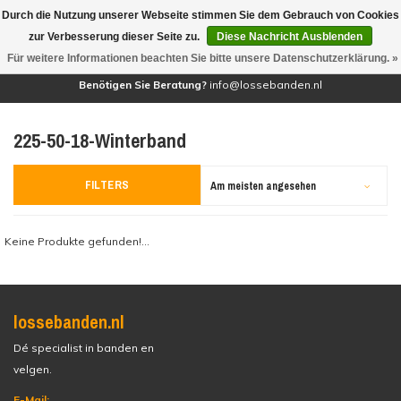
Durch die Nutzung unserer Webseite stimmen Sie dem Gebrauch von Cookies
(0)
zur Verbesserung dieser Seite zu.
Diese Nachricht Ausblenden
Für weitere Informationen beachten Sie bitte unsere Datenschutzerklärung. »
Benötigen Sie Beratung?
info@lossebanden.nl
225-50-18-Winterband
FILTERS
Am meisten angesehen
Keine Produkte gefunden!...
lossebanden.nl
Dé specialist in banden en
velgen.
E-Mail: