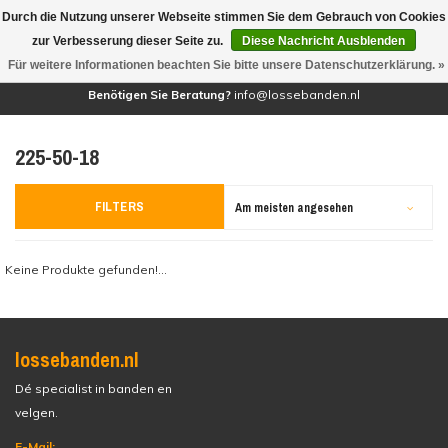
Durch die Nutzung unserer Webseite stimmen Sie dem Gebrauch von Cookies
(0)
zur Verbesserung dieser Seite zu.
Diese Nachricht Ausblenden
Für weitere Informationen beachten Sie bitte unsere Datenschutzerklärung. »
Benötigen Sie Beratung?
info@lossebanden.nl
225-50-18
FILTERS
Am meisten angesehen
Keine Produkte gefunden!...
lossebanden.nl
Dé specialist in banden en
velgen.
E-Mail: