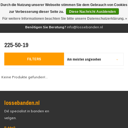
Durch die Nutzung unserer Webseite stimmen Sie dem Gebrauch von Cookies
(0)
zur Verbesserung dieser Seite zu.
Diese Nachricht Ausblenden
Für weitere Informationen beachten Sie bitte unsere Datenschutzerklärung. »
Benötigen Sie Beratung?
info@lossebanden.nl
225-50-19
FILTERS
Am meisten angesehen
Keine Produkte gefunden!...
lossebanden.nl
Dé specialist in banden en
velgen.
E-Mail: