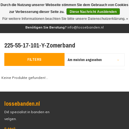
Durch die Nutzung unserer Webseite stimmen Sie dem Gebrauch von Cookies
(0)
zur Verbesserung dieser Seite zu.
Diese Nachricht Ausblenden
Für weitere Informationen beachten Sie bitte unsere Datenschutzerklärung. »
Benötigen Sie Beratung?
info@lossebanden.nl
225-55-17-101-Y-Zomerband
FILTERS
Am meisten angesehen
Keine Produkte gefunden!...
lossebanden.nl
Dé specialist in banden en
velgen.
E-Mail: