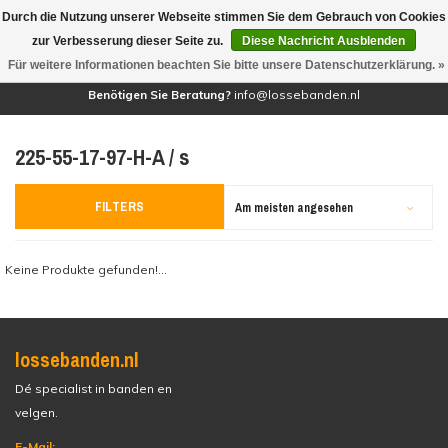
Durch die Nutzung unserer Webseite stimmen Sie dem Gebrauch von Cookies
(0)
zur Verbesserung dieser Seite zu.
Diese Nachricht Ausblenden
Für weitere Informationen beachten Sie bitte unsere Datenschutzerklärung. »
Benötigen Sie Beratung?
info@lossebanden.nl
225-55-17-97-H-A / s
FILTERS
Am meisten angesehen
Keine Produkte gefunden!...
lossebanden.nl
Dé specialist in banden en
velgen.
E-Mail: