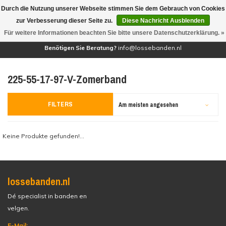
Durch die Nutzung unserer Webseite stimmen Sie dem Gebrauch von Cookies
(0)
zur Verbesserung dieser Seite zu.
Diese Nachricht Ausblenden
Für weitere Informationen beachten Sie bitte unsere Datenschutzerklärung. »
Benötigen Sie Beratung?
info@lossebanden.nl
225-55-17-97-V-Zomerband
FILTERS
Am meisten angesehen
Keine Produkte gefunden!...
lossebanden.nl
Dé specialist in banden en
velgen.
E-Mail: