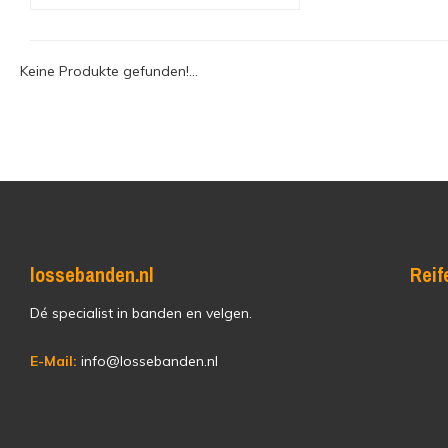
Keine Produkte gefunden!...
lossebanden.nl
Reif
Dé specialist in banden en velgen.
E-Mail:
info@lossebanden.nl