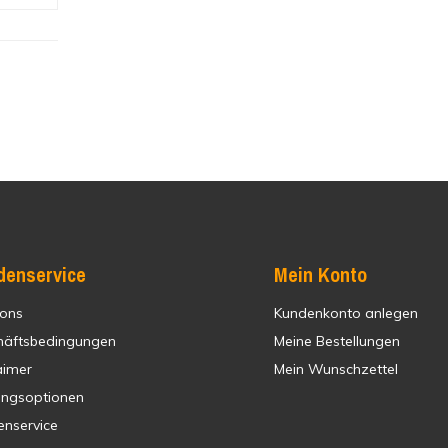
denservice
Mein Konto
 ons
Kundenkonto anlegen
häftsbedingungen
Meine Bestellungen
aimer
Mein Wunschzettel
ungsoptionen
enservice