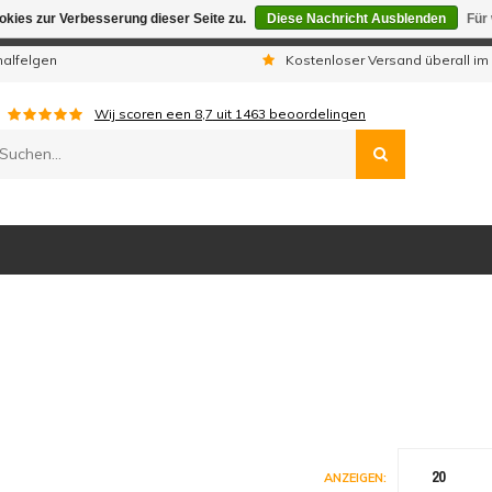
kies zur Verbesserung dieser Seite zu.
Diese Nachricht Ausblenden
Für
gen sind wir telefonisch nicht erreichbar. Aufgegebene Bestellu
nalfelgen
Kostenloser Versand überall im
Wij scoren een
8,7
uit
1463
beoordelingen
20
ANZEIGEN: