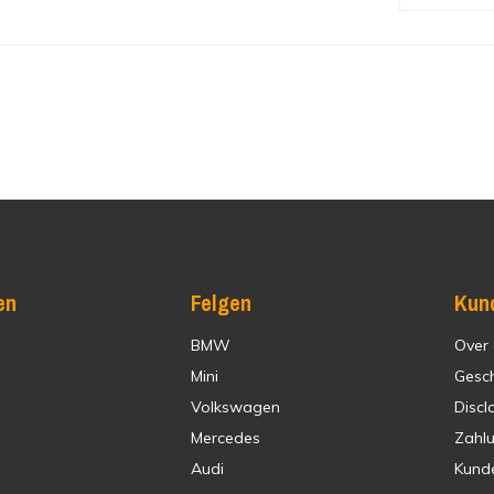
en
Felgen
Kun
BMW
Over
Mini
Gesc
Volkswagen
Discl
Mercedes
Zahl
Audi
Kund