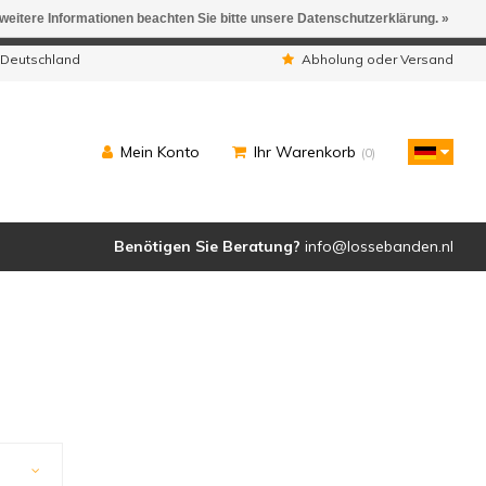
 weitere Informationen beachten Sie bitte unsere Datenschutzerklärung. »
ngen werden geliefert.
 Deutschland
Abholung oder Versand
Mein Konto
Ihr Warenkorb
(0)
Benötigen Sie Beratung?
info@lossebanden.nl