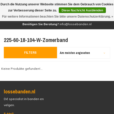
Durch die Nutzung unserer Webseite stimmen Sie dem Gebrauch von Cookies
(0)
zur Verbesserung dieser Seite zu.
Diese Nachricht Ausblenden
Für weitere Informationen beachten Sie bitte unsere Datenschutzerklärung. »
Benötigen Sie Beratung?
info@lossebanden.nl
225-60-18-104-W-Zomerband
FILTERS
Am meisten angesehen
Keine Produkte gefunden!...
lossebanden.nl
Dé specialist in banden en
velgen.
E-Mail: