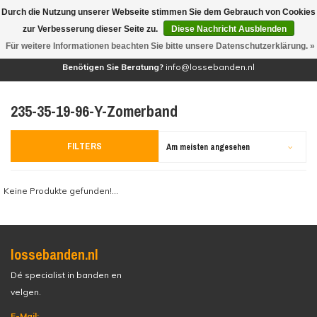
Durch die Nutzung unserer Webseite stimmen Sie dem Gebrauch von Cookies
(0)
zur Verbesserung dieser Seite zu.
Diese Nachricht Ausblenden
Für weitere Informationen beachten Sie bitte unsere Datenschutzerklärung. »
Benötigen Sie Beratung?
info@lossebanden.nl
235-35-19-96-Y-Zomerband
FILTERS
Am meisten angesehen
Keine Produkte gefunden!...
lossebanden.nl
Dé specialist in banden en
velgen.
E-Mail: