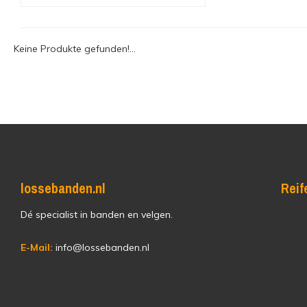
Keine Produkte gefunden!...
lossebanden.nl
Reif
Dé specialist in banden en velgen.
E-Mail:
info@lossebanden.nl