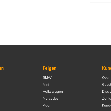
en
Felgen
Kun
BMW
Over
Mini
Gesc
Volkswagen
Discl
Mercedes
Zahl
Audi
Kund