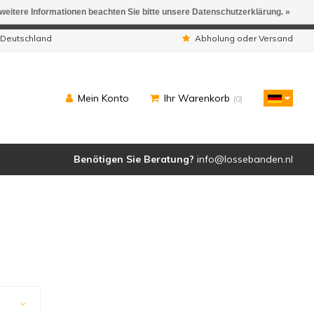
 weitere Informationen beachten Sie bitte unsere Datenschutzerklärung. »
ngen werden geliefert.
 Deutschland
Abholung oder Versand
Mein Konto
Ihr Warenkorb
(0)
Benötigen Sie Beratung?
info@lossebanden.nl