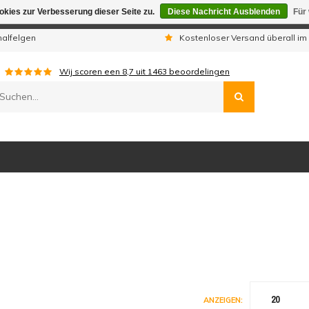
kies zur Verbesserung dieser Seite zu.
Diese Nachricht Ausblenden
Für
gen sind wir telefonisch nicht erreichbar. Aufgegebene Bestellu
nalfelgen
Kostenloser Versand überall im
Wij scoren een
8,7
uit
1463
beoordelingen
20
ANZEIGEN: