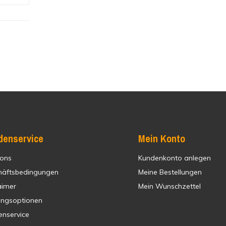
denservice
Mein Konto
 ons
Kundenkonto anlegen
häftsbedingungen
Meine Bestellungen
aimer
Mein Wunschzettel
ungsoptionen
enservice