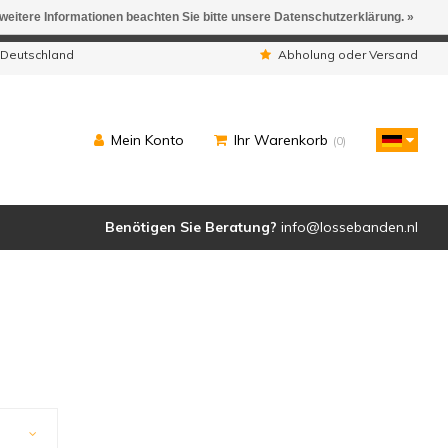
 weitere Informationen beachten Sie bitte unsere Datenschutzerklärung. »
ngen werden geliefert.
 Deutschland
Abholung oder Versand
Mein Konto
Ihr Warenkorb
(0)
Benötigen Sie Beratung?
info@lossebanden.nl