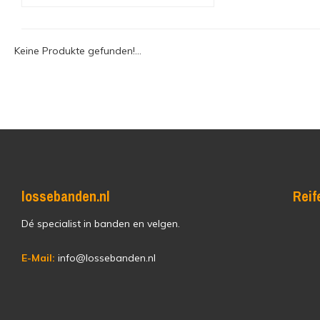
Keine Produkte gefunden!...
lossebanden.nl
Reif
Dé specialist in banden en velgen.
E-Mail:
info@lossebanden.nl