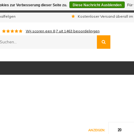
kies zur Verbesserung dieser Seite zu.
Diese Nachricht Ausblenden
Für
gen sind wir telefonisch nicht erreichbar. Aufgegebene Bestellu
nalfelgen
Kostenloser Versand überall im
Wij scoren een
8,7
uit
1463
beoordelingen
20
ANZEIGEN: