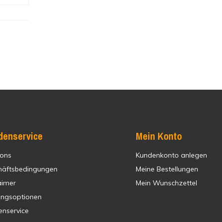
denservice
Mein Konto
 ons
Kundenkonto anlegen
häftsbedingungen
Meine Bestellungen
aimer
Mein Wunschzettel
ungsoptionen
enservice