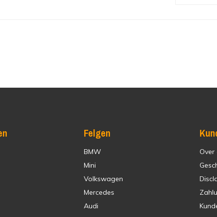
en
Felgen
Kun
BMW
Over
Mini
Gesc
Volkswagen
Discl
Mercedes
Zahl
Audi
Kund