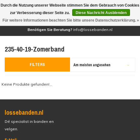
Durch die Nutzung unserer Webseite stimmen Sie dem Gebrauch von Cookies
(0)
zur Verbesserung dieser Seite zu.
Diese Nachricht Ausblenden
Für weitere Informationen beachten Sie bitte unsere Datenschutzerklärung. »
Benötigen Sie Beratung?
info@lossebanden.nl
235-40-19-Zomerband
FILTERS
Am meisten angesehen
Keine Produkte gefunden!...
lossebanden.nl
Dé specialist in banden en
velgen.
E-Mail: