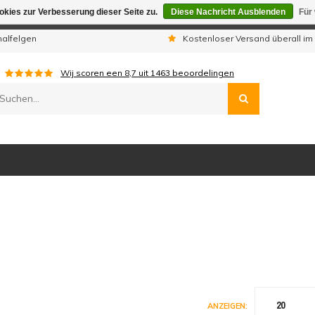
kies zur Verbesserung dieser Seite zu.
Diese Nachricht Ausblenden
Für
gen sind wir telefonisch nicht erreichbar. Aufgegebene Bestellu
nalfelgen
Kostenloser Versand überall im
Wij scoren een
8,7
uit
1463
beoordelingen
20
ANZEIGEN: