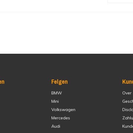
en
Felgen
Kun
BMW
Over
Mini
Gesc
Volkswagen
Discl
Mercedes
Zahl
Audi
Kund