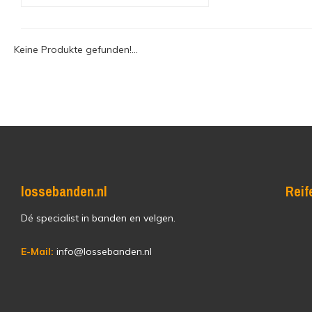
Keine Produkte gefunden!...
lossebanden.nl
Reif
Dé specialist in banden en velgen.
E-Mail:
info@lossebanden.nl