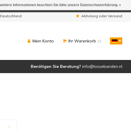
 weitere Informationen beachten Sie bitte unsere Datenschutzerklärung. »
ngen werden geliefert.
 Deutschland
Abholung oder Versand
Mein Konto
Ihr Warenkorb
(0)
Benötigen Sie Beratung?
info@lossebanden.nl