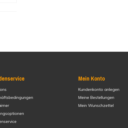
denservice
Mein Konto
 ons
Kundenkonto anlegen
häftsbedingungen
Meine Bestellungen
aimer
Mein Wunschzettel
ungsoptionen
enservice