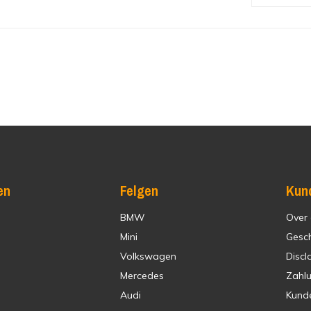
en
Felgen
Kun
BMW
Over
Mini
Gesc
Volkswagen
Discl
Mercedes
Zahl
Audi
Kund