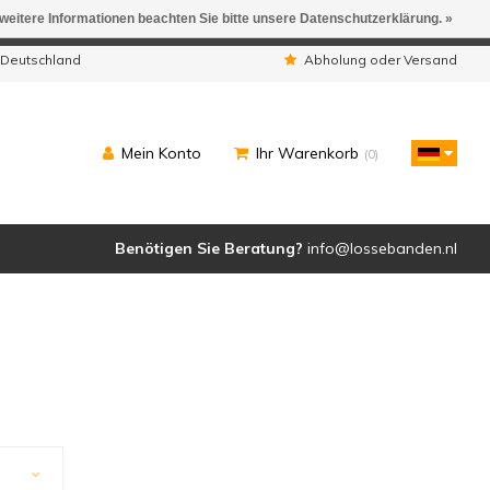
 weitere Informationen beachten Sie bitte unsere Datenschutzerklärung. »
ngen werden geliefert.
 Deutschland
Abholung oder Versand
Mein Konto
Ihr Warenkorb
(0)
Benötigen Sie Beratung?
info@lossebanden.nl