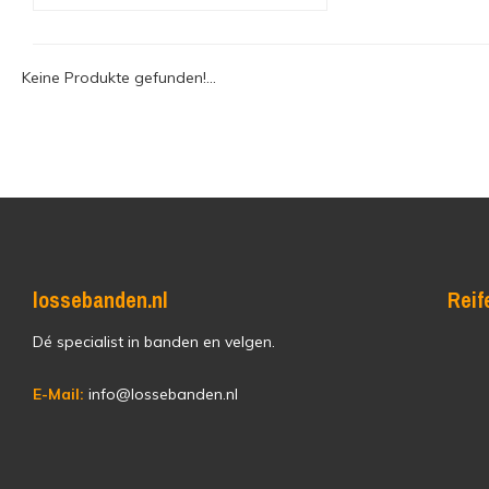
Keine Produkte gefunden!...
lossebanden.nl
Reif
Dé specialist in banden en velgen.
E-Mail:
info@lossebanden.nl