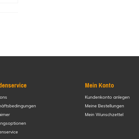
denservice
Mein Konto
 ons
Kundenkonto anlegen
häftsbedingungen
Meine Bestellungen
aimer
Mein Wunschzettel
ungsoptionen
enservice