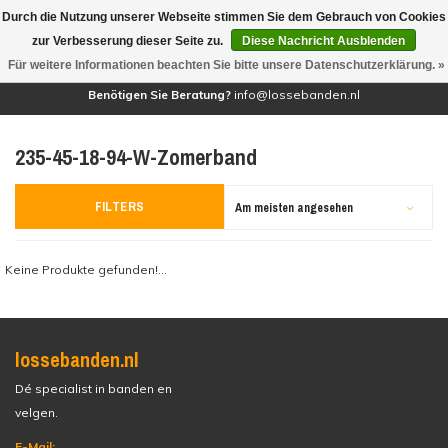
Durch die Nutzung unserer Webseite stimmen Sie dem Gebrauch von Cookies
(0)
zur Verbesserung dieser Seite zu.
Diese Nachricht Ausblenden
Für weitere Informationen beachten Sie bitte unsere Datenschutzerklärung. »
Benötigen Sie Beratung?
info@lossebanden.nl
235-45-18-94-W-Zomerband
FILTERS
Am meisten angesehen
Keine Produkte gefunden!...
lossebanden.nl
Dé specialist in banden en
velgen.
E-Mail: